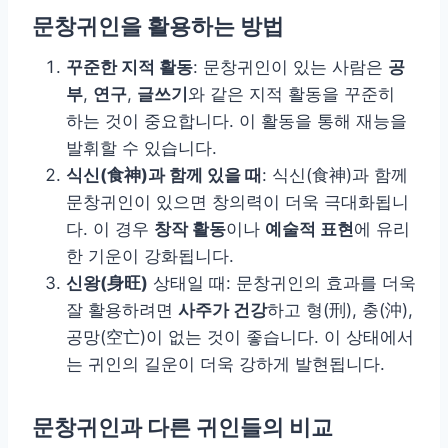
문창귀인을 활용하는 방법
꾸준한 지적 활동
: 문창귀인이 있는 사람은
공
부
,
연구
,
글쓰기
와 같은 지적 활동을 꾸준히
하는 것이 중요합니다. 이 활동을 통해 재능을
발휘할 수 있습니다.
식신(食神)과 함께 있을 때
: 식신(食神)과 함께
문창귀인이 있으면 창의력이 더욱 극대화됩니
다. 이 경우
창작 활동
이나
예술적 표현
에 유리
한 기운이 강화됩니다.
신왕(身旺)
상태일 때: 문창귀인의 효과를 더욱
잘 활용하려면
사주가 건강
하고 형(刑), 충(沖),
공망(空亡)이 없는 것이 좋습니다. 이 상태에서
는 귀인의 길운이 더욱 강하게 발현됩니다.
문창귀인과 다른 귀인들의 비교