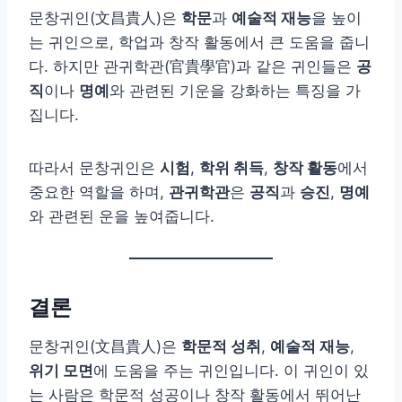
문창귀인(文昌貴人)은
학문
과
예술적 재능
을 높이
는 귀인으로, 학업과 창작 활동에서 큰 도움을 줍니
다. 하지만 관귀학관(官貴學官)과 같은 귀인들은
공
직
이나
명예
와 관련된 기운을 강화하는 특징을 가
집니다.
따라서 문창귀인은
시험
,
학위 취득
,
창작 활동
에서
중요한 역할을 하며,
관귀학관
은
공직
과
승진
,
명예
와 관련된 운을 높여줍니다.
결론
문창귀인(文昌貴人)은
학문적 성취
,
예술적 재능
,
위기 모면
에 도움을 주는 귀인입니다. 이 귀인이 있
는 사람은 학문적 성공이나 창작 활동에서 뛰어난