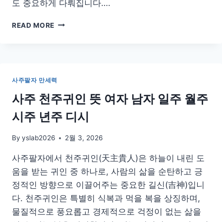
도 중요하게 다뤄집니다….
사
READ MORE
주
금
여
록
뜻
사주팔자 만세력
년
주
사주 천주귀인 뜻 여자 남자 일주 월주
일
시주 년주 디시
주
금
여
By
yslab2026
2월 3, 2026
성
사주팔자에서 천주귀인(天主貴人)은 하늘이 내린 도
차
이
움을 받는 귀인 중 하나로, 사람의 삶을 순탄하고 긍
위
정적인 방향으로 이끌어주는 중요한 길신(吉神)입니
치
다. 천주귀인은 특별히 식복과 먹을 복을 상징하며,
외
모
물질적으로 풍요롭고 경제적으로 걱정이 없는 삶을
디