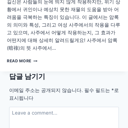
길신은 사람들의 눈에 띄지 않게 작용하지만, 위기 상
주
황에서 귀인이나 예상치 못한 재물의 도움을 받아 어
년
주
려움을 극복하는 특징이 있습니다. 이 글에서는 암록
디
의 의미와 특성, 그리고 여성 사주에서의 작용을 다루
시
고 있으며, 사주에서 어떻게 작용하는지, 그 효과가
어떤지에 대해 상세히 알려드릴게요! 사주에서 암록
(暗祿)의 뜻 사주에서…
사
READ MORE
주
암
답글 남기기
록
뜻
여
이메일 주소는 공개되지 않습니다.
필수 필드는
*
로
자
표시됩니다
디
시
–
암
록