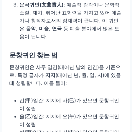
문곡귀인(文曲貴人)
: 예술적 감각이나 문학적
소질, 재치, 뛰어난 표현력을 가지고 있어 예술
가나 창작자로서의 잠재력이 큽니다. 이 귀인
은
음악
,
미술
,
연극
등 예술 분야에서 많은 도
움이 됩니다.
문창귀인 찾는 법
문창귀인은 사주 일간(태어난 날의 천간)을 기준으
로, 특정 글자가
지지
(태어난 년, 월, 일, 시)에 있을
때 성립합니다. 예를 들어:
갑(甲)일간: 지지에 사(巳)가 있으면 문창귀인
이 성립
을(乙)일간: 지지에 오(午)가 있으면 문창귀인
이 성립