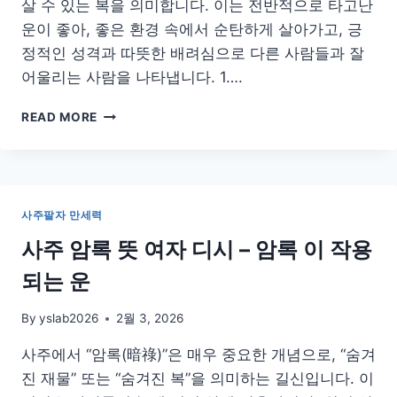
살 수 있는 복을 의미합니다. 이는 전반적으로 타고난
시
운이 좋아, 좋은 환경 속에서 순탄하게 살아가고, 긍
정적인 성격과 따뜻한 배려심으로 다른 사람들과 잘
어울리는 사람을 나타냅니다. 1….
사
READ MORE
주
천
주
귀
인
사주팔자 만세력
뜻
여
사주 암록 뜻 여자 디시 – 암록 이 작용
자
되는 운
남
자
일
By
yslab2026
2월 3, 2026
주
사주에서 “암록(暗祿)”은 매우 중요한 개념으로, “숨겨
월
주
진 재물” 또는 “숨겨진 복”을 의미하는 길신입니다. 이
시