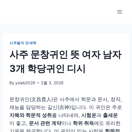
Skip
to
content
사주팔자 만세력
사주 문창귀인 뜻 여자 남자
3개 학당귀인 디시
By
yslab2026
2월 3, 2026
문창귀인(文昌貴人)은 사주에서 학문과 문서, 창작,
재능을 담당하는 길신(吉神)입니다. 이 귀인은 주로
지혜와 학문적 성취
를 나타내며,
시험운
과
출세운
이 좋고,
문서 관련 계약
이나
학위 취득
에도 유리한
기운을 제공합니다. 이 귀인이 있는 사람은
학문적